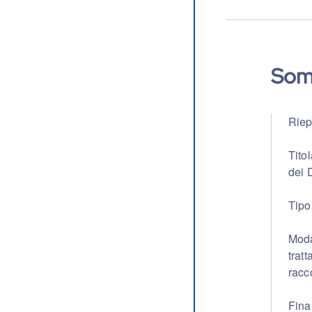
Som
Riep
Tito
dei 
Tipol
Moda
trat
racco
Fina