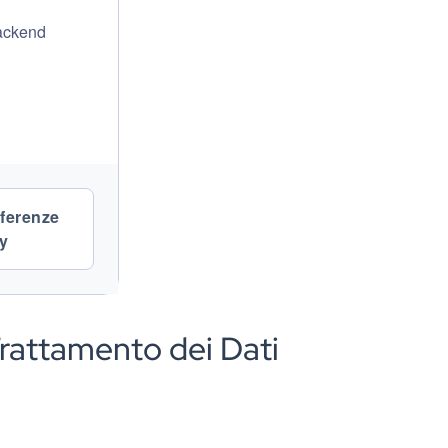
backend
eferenze
cy
Trattamento dei Dati