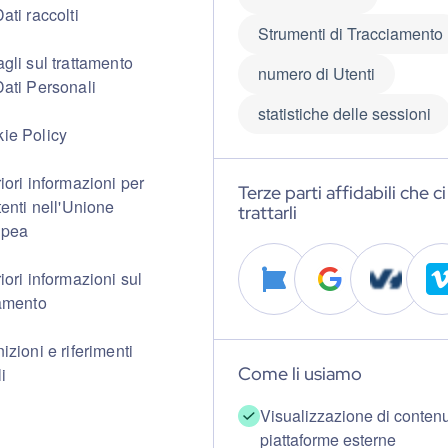
ati raccolti
Strumenti di Tracciamento
agli sul trattamento
numero di Utenti
Dati Personali
statistiche delle sessioni
ie Policy
riori informazioni per
Terze parti affidabili che c
tenti nell'Unione
trattarli
opea
iori informazioni sul
tamento
izioni e riferimenti
Come li usiamo
i
Visualizzazione di contenu
piattaforme esterne