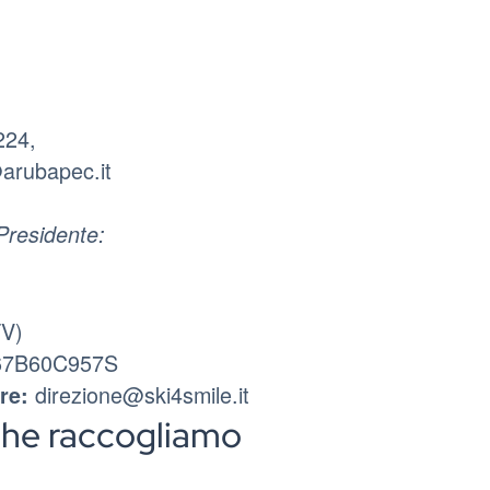
224,
arubapec.it
Presidente:
TV)
C67B60C957S
direzione@ski4smile.it
re:
 che raccogliamo