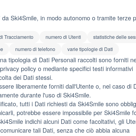
ti da Ski4Smile, in modo autonomo o tramite terze pa
di Tracciamento
numero di Utenti
statistiche delle ses
me
numero di telefono
varie tipologie di Dati
a tipologia di Dati Personali raccolti sono forniti ne
privacy policy o mediante specifici testi informativi
colta dei Dati stessi.
sere liberamente forniti dall'Utente o, nel caso di D
camente durante l'uso di Ski4Smile.
cato, tutti i Dati richiesti da Ski4Smile sono obblig
nicarli, potrebbe essere impossibile per Ski4Smile f
Ski4Smile indichi alcuni Dati come facoltativi, gli Ute
l comunicare tali Dati, senza che ciò abbia alcuna