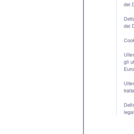
dei D
Dett
dei 
Cook
Ulte
gli u
Eur
Ulter
trat
Defin
legal