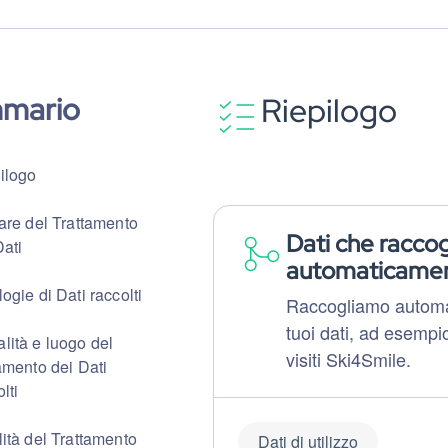
mario
Riepilogo
ilogo
lare del Trattamento
Dati che racco
Dati
automaticame
ogie di Dati raccolti
Raccogliamo automa
tuoi dati, ad esemp
lità e luogo del
visiti Ski4Smile.
tamento dei Dati
lti
lità del Trattamento
Dati di utilizzo